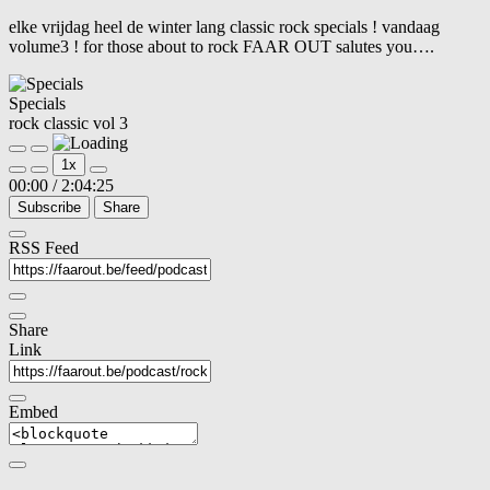
elke vrijdag heel de winter lang classic rock specials ! vandaag
volume3 ! for those about to rock FAAR OUT salutes you….
Specials
rock classic vol 3
Play
Pause
1x
Episode
Episode
00:00
/
2:04:25
Subscribe
Share
RSS Feed
Share
Link
Embed