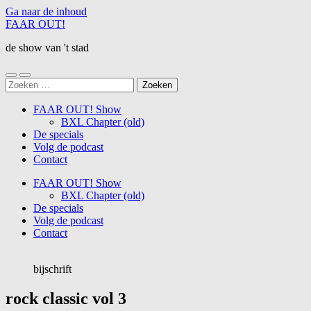
Ga naar de inhoud
FAAR OUT!
de show van 't stad
Schakel
Schakel
Zoeken
naar
naar
naar:
mobiel
zoekveld
FAAR OUT! Show
menu
BXL Chapter (old)
De specials
Volg de podcast
Contact
FAAR OUT! Show
BXL Chapter (old)
De specials
Volg de podcast
Contact
bijschrift
rock classic vol 3