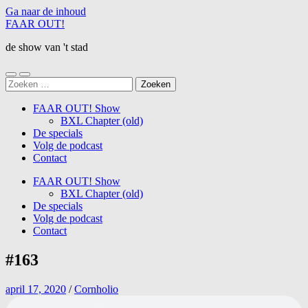
Ga naar de inhoud
FAAR OUT!
de show van 't stad
Schakel
Schakel
Zoeken
naar
naar
naar:
mobiel
zoekveld
FAAR OUT! Show
menu
BXL Chapter (old)
De specials
Volg de podcast
Contact
FAAR OUT! Show
BXL Chapter (old)
De specials
Volg de podcast
Contact
#163
april 17, 2020
/
Cornholio