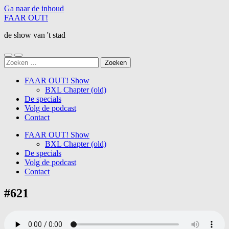
Ga naar de inhoud
FAAR OUT!
de show van 't stad
Schakel
Schakel
Zoeken
naar
naar
naar:
mobiel
zoekveld
FAAR OUT! Show
menu
BXL Chapter (old)
De specials
Volg de podcast
Contact
FAAR OUT! Show
BXL Chapter (old)
De specials
Volg de podcast
Contact
#621