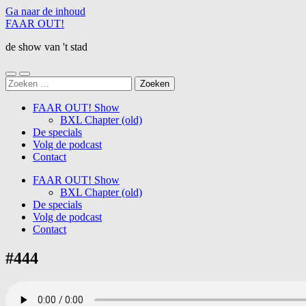
Ga naar de inhoud
FAAR OUT!
de show van 't stad
Schakel
Schakel
Zoeken
naar
naar
naar:
mobiel
zoekveld
FAAR OUT! Show
menu
BXL Chapter (old)
De specials
Volg de podcast
Contact
FAAR OUT! Show
BXL Chapter (old)
De specials
Volg de podcast
Contact
#444