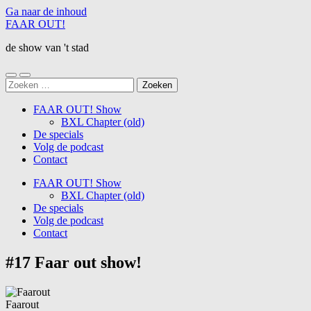
Ga naar de inhoud
FAAR OUT!
de show van 't stad
Schakel
Schakel
Zoeken
naar
naar
naar:
mobiel
zoekveld
FAAR OUT! Show
menu
BXL Chapter (old)
De specials
Volg de podcast
Contact
FAAR OUT! Show
BXL Chapter (old)
De specials
Volg de podcast
Contact
#17 Faar out show!
Faarout