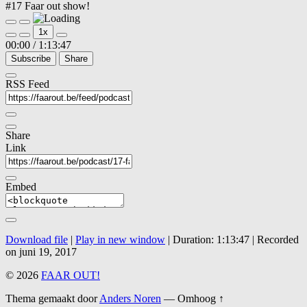
#17 Faar out show!
Play
Pause
1x
Episode
Episode
00:00
/
1:13:47
Subscribe
Share
RSS Feed
Share
Link
Embed
Download file
|
Play in new window
|
Duration: 1:13:47
|
Recorded
on juni 19, 2017
© 2026
FAAR OUT!
Thema gemaakt door
Anders Noren
—
Omhoog ↑