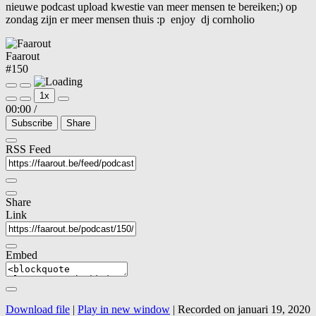
nieuwe podcast upload kwestie van meer mensen te bereiken;) op
zondag zijn er meer mensen thuis :p enjoy dj cornholio
Faarout
#150
Play
Pause
1x
Episode
Episode
00:00
/
Subscribe
Share
RSS Feed
Share
Link
Embed
Download file
|
Play in new window
|
Recorded on januari 19, 2020