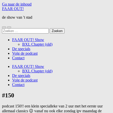
Ga naar de inhoud
FAAR OUT!
de show van 't stad
Schakel
Schakel
Zoeken
naar
naar
naar:
mobiel
zoekveld
FAAR OUT! Show
menu
BXL Chapter (old)
De specials
Volg de podcast
Contact
FAAR OUT! Show
BXL Chapter (old)
De specials
Volg de podcast
Contact
#150
podcast 150!! een klein specialleke van 2 uur met het eerste uur
allemaal classics 😉 vanaf nu ook elke zondag ipv maandag de