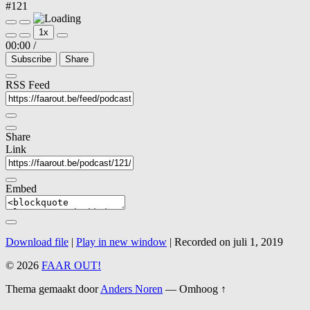
#121
Play
Pause
1x
Episode
Episode
00:00
/
Subscribe
Share
RSS Feed
Share
Link
Embed
Download file
|
Play in new window
|
Recorded on juli 1, 2019
© 2026
FAAR OUT!
Thema gemaakt door
Anders Noren
—
Omhoog ↑