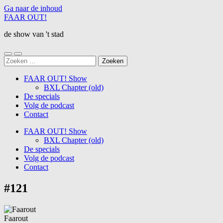
Ga naar de inhoud
FAAR OUT!
de show van 't stad
Schakel
Schakel
Zoeken
naar
naar
naar:
mobiel
zoekveld
FAAR OUT! Show
menu
BXL Chapter (old)
De specials
Volg de podcast
Contact
FAAR OUT! Show
BXL Chapter (old)
De specials
Volg de podcast
Contact
#121
Faarout